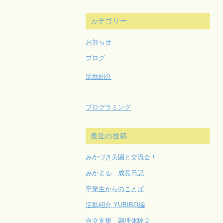
カテゴリー
お知らせ
ブログ
活動紹介
プログラミング
最近の投稿
みかづき美園と交流会！
みかまる 成長日記
卒業生からのことば
活動紹介 YUBIBO編
自立支援 調理体験２